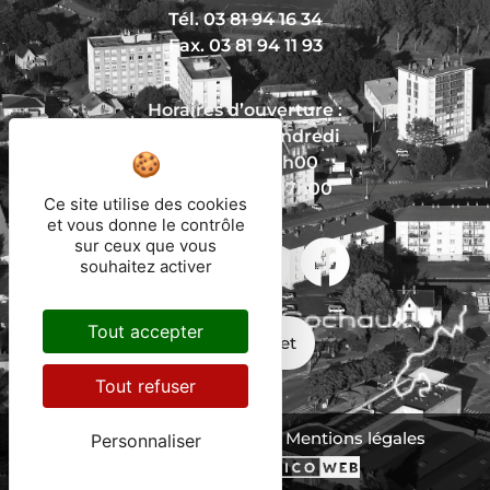
Tél. 03 81 94 16 34
Fax. 03 81 94 11 93
Horaires d’ouverture :
Du lundi au vendredi
De 8h30 à 12h00
Et de 13h30 à 17h00
Ce site utilise des cookies
et vous donne le contrôle
sur ceux que vous
Nous écrire
souhaitez activer
Tout accepter
Mon trajet
Tout refuser
Protection des données
Mentions légales
Personnaliser
Plan du site