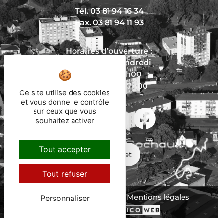
Tél. 03 81 94 16 34
Fax. 03 81 94 11 93
Horaires d’ouverture :
Du lundi au vendredi
De 8h30 à 12h00
Et de 13h30 à 17h00
Ce site utilise des cookies
et vous donne le contrôle
sur ceux que vous
souhaitez activer
Nous écrire
Tout accepter
Mon trajet
Tout refuser
Protection des données
Mentions légales
Personnaliser
Plan du site