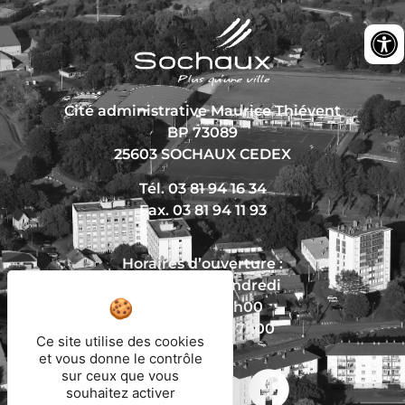
Cité administrative Maurice Thiévent
BP 73089
25603 SOCHAUX CEDEX
Tél. 03 81 94 16 34
Fax. 03 81 94 11 93
Horaires d’ouverture :
Du lundi au vendredi
De 8h30 à 12h00
Et de 13h30 à 17h00
Ce site utilise des cookies
et vous donne le contrôle
sur ceux que vous
Nous écrire
souhaitez activer