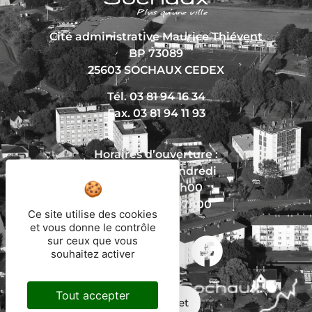
Cité administrative Maurice Thiévent
BP 73089
25603 SOCHAUX CEDEX
Tél. 03 81 94 16 34
Fax. 03 81 94 11 93
Horaires d’ouverture :
Du lundi au vendredi
De 8h30 à 12h00
Et de 13h30 à 17h00
Ce site utilise des cookies
et vous donne le contrôle
sur ceux que vous
Nous écrire
souhaitez activer
Tout accepter
Mon trajet