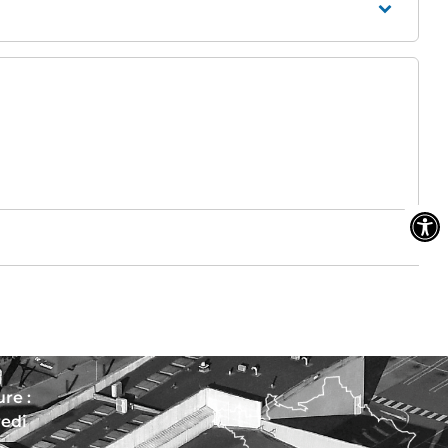
re :
redi