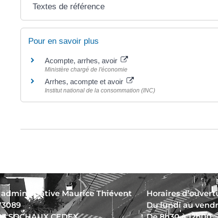
Textes de référence
Pour en savoir plus
Acompte, arrhes, avoir
Ministère chargé de l'économie
Arrhes, acompte et avoir
Institut national de la consommation (INC)
 administrative Maurice Thiévent
Horaires d’ouvertu
73089
Du lundi au vend
03 SOCHAUX CEDEX
De 8h30 à 12h00