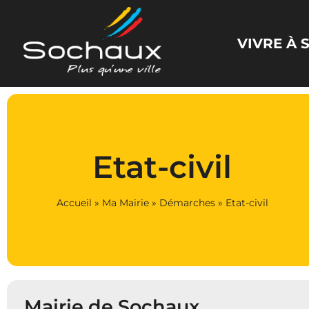
Panneau de gestion des cookies
VIVRE À
Etat-civil
Accueil
»
Ma Mairie
»
Démarches
»
Etat-civil
Mairie de Sochaux