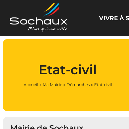
Panneau de gestion des cookies
VIVRE À
Etat-civil
Accueil
»
Ma Mairie
»
Démarches
»
Etat-civil
Mairie de Sochaux