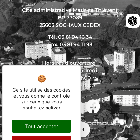
Cité administrative Maurice Thiévent
BP 73089
25603 SOCHAUX CEDEX
Tél. 03 81 94 16 34
Fax. 03 81 94 11 93
Horaires d’ouverture :
Du lundi au vendredi
De 8h30 à 12h00
Et de 13h30 à 17h00
Ce site utilise des cookies
et vous donne le contrôle
sur ceux que vous
Nous écrire
souhaitez activer
Tout accepter
Mon trajet