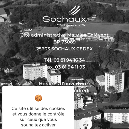
Cité administrative Maurice Thiévent
BP 73089
25603 SOCHAUX CEDEX
Tél. 03 81 94 16 34
Fax. 03 81 94 11 93
Horaires d’ouverture :
Du lundi au vendredi
De 8h30 à 12h00
Et de 13h30 à 17h00
Ce site utilise des cookies
et vous donne le contrôle
sur ceux que vous
souhaitez activer
Nous écrire