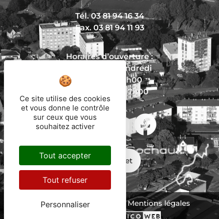
Tél. 03 81 94 16 34
Fax. 03 81 94 11 93
Horaires d’ouverture :
Du lundi au vendredi
De 8h30 à 12h00
Et de 13h30 à 17h00
Ce site utilise des cookies
et vous donne le contrôle
sur ceux que vous
Nous écrire
souhaitez activer
Tout accepter
Mon trajet
Tout refuser
Protection des données
Mentions légales
Personnaliser
Plan du site