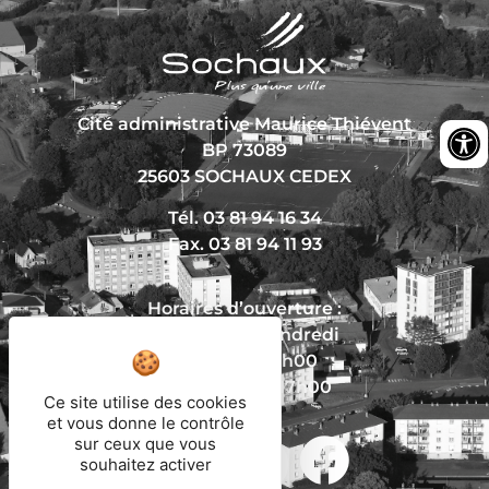
Cité administrative Maurice Thiévent
BP 73089
25603 SOCHAUX CEDEX
Tél. 03 81 94 16 34
Fax. 03 81 94 11 93
Horaires d’ouverture :
Du lundi au vendredi
De 8h30 à 12h00
Et de 13h30 à 17h00
Ce site utilise des cookies
et vous donne le contrôle
sur ceux que vous
souhaitez activer
Nous écrire