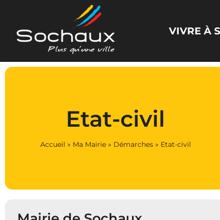
Panneau de gestion des cookies
VIVRE À
Etat-civil
Accueil
»
Ma Mairie
»
Démarches
»
Etat-civil
Mairie de Sochaux