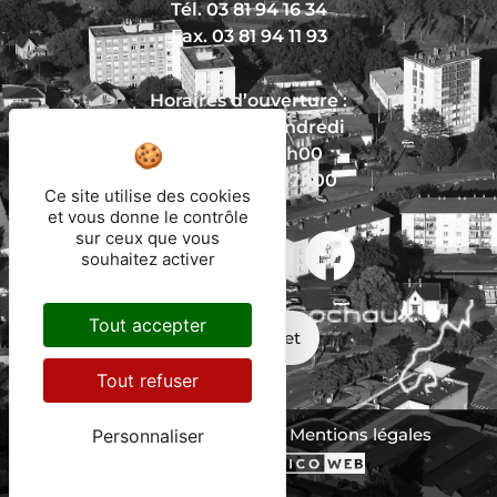
Tél. 03 81 94 16 34
Fax. 03 81 94 11 93
Horaires d’ouverture :
Du lundi au vendredi
De 8h30 à 12h00
Et de 13h30 à 17h00
Ce site utilise des cookies
et vous donne le contrôle
sur ceux que vous
souhaitez activer
Nous écrire
Tout accepter
Mon trajet
Tout refuser
Protection des données
Mentions légales
Personnaliser
Plan du site