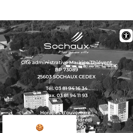
Cité administrative Maurice Thiévent
BP 73089
25603 SOCHAUX CEDEX
Tél. 03 81 94 16 34
Fax. 03 81 94 11 93
Horaires d’ouverture :
Du lundi au vendredi
De 8h30 à 12h00