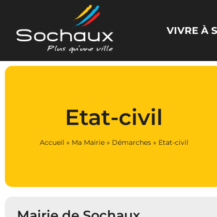
Panneau de gestion des cookies
VIVRE À
Etat-civil
Accueil
»
Ma Mairie
»
Démarches
»
Etat-civil
Mairie de Sochaux