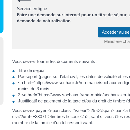
Service en ligne
Faire une demande sur internet pour un titre de séjour,
demande de naturalisation
Accéder au se
Ministère char
Vous devrez fournir les documents suivants :
Titre de séjour
Passeport (pages sur l'état civil, les dates de validité et le
<a href="https://www.sochaux.fr/ma-mairie/sochaux-en-ligne
moins de 3 mois
3 <a href="https://www.sochaux.fr/ma-mairie/sochaux-en-l
Justificatif de paiement de la taxe et/ou du droit de timbre 
Vous devez payer <span class="valeur">25 €</span> par <a hr
civil/?xml=F33071">timbres fiscaux</a>, sauf si vous êtes res
membre de la famille d'un tel ressortissant.