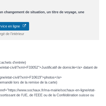
 un changement de situation, un titre de voyage, une
rvice en ligne
gé de l'intérieur
s cachets d'entrée)
/etat-civil/?xml=F33052">Justificatif de domicile</a> datant de
igne/etat-civil/?xml=F10619">photos</a>
(demandé lors de la remise de la carte)
ef="https://www.sochaux.fr/ma-mairie/sochaux-en-ligne/etat-
sortissant de l'UE, de l'EEE ou de la Confédération suisse ou