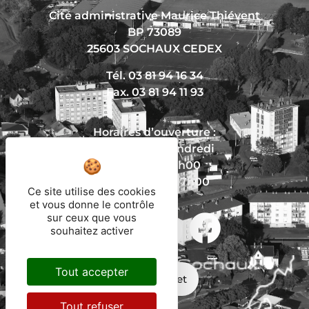
Cité administrative Maurice Thiévent
BP 73089
25603 SOCHAUX CEDEX
Tél. 03 81 94 16 34
Fax. 03 81 94 11 93
Horaires d’ouverture :
Du lundi au vendredi
De 8h30 à 12h00
Et de 13h30 à 17h00
Ce site utilise des cookies
et vous donne le contrôle
sur ceux que vous
souhaitez activer
Nous écrire
Tout accepter
Mon trajet
Tout refuser