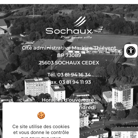
Cité administrative Maurice Thiévent
BP 73089
25603 SOCHAUX CEDEX
Tél. 03 81 94 16 34
Fax. 03 81 94 11 93
Horaires d’ouverture :
Du lundi au vendredi
De 8h30 à 12h00
Et de 13h30 à 17h00
Ce site utilise des cookies
et vous donne le contrôle