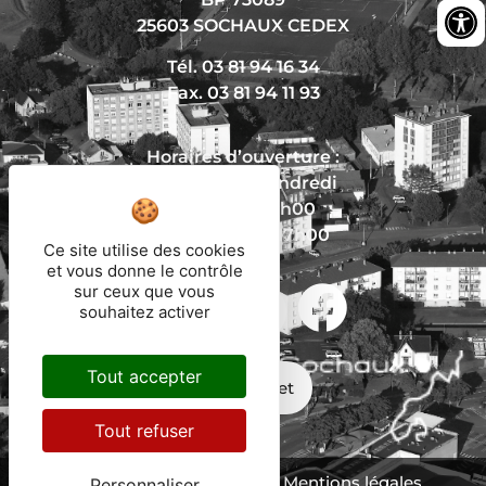
25603 SOCHAUX CEDEX
Tél. 03 81 94 16 34
Fax. 03 81 94 11 93
Horaires d’ouverture :
Du lundi au vendredi
De 8h30 à 12h00
Et de 13h30 à 17h00
Ce site utilise des cookies
et vous donne le contrôle
sur ceux que vous
souhaitez activer
Nous écrire
Tout accepter
Mon trajet
Tout refuser
Protection des données
Mentions légales
Personnaliser