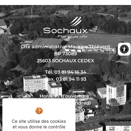
Cité administrative Maurice Thiévent
BP 73089
25603 SOCHAUX CEDEX
Tél. 03 81 94 16 34
Fax. 03 81 94 11 93
Horaires d’ouverture :
Du lundi au vendredi
De 8h30 à 12h00
Et de 13h30 à 17h00
Ce site utilise des cookies
et vous donne le contrôle