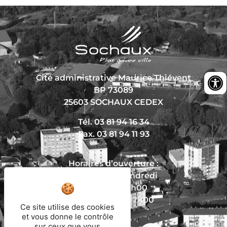
Cité administrative Maurice Thiévent
BP 73089
25603 SOCHAUX CEDEX
Tél. 03 81 94 16 34
Fax. 03 81 94 11 93
Horaires d’ouverture :
Du lundi au vendredi
De 8h30 à 12h00
Et de 13h30 à 17h00
Ce site utilise des cookies
et vous donne le contrôle
sur ceux que vous