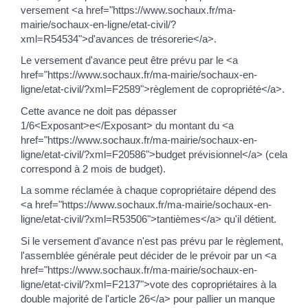
versement <a href="https://www.sochaux.fr/ma-
mairie/sochaux-en-ligne/etat-civil/?
xml=R54534">d'avances de trésorerie</a>.
Le versement d'avance peut être prévu par le <a
href="https://www.sochaux.fr/ma-mairie/sochaux-en-
ligne/etat-civil/?xml=F2589">règlement de copropriété</a>.
Cette avance ne doit pas dépasser
1/6<Exposant>e</Exposant> du montant du <a
href="https://www.sochaux.fr/ma-mairie/sochaux-en-
ligne/etat-civil/?xml=F20586">budget prévisionnel</a> (cela
correspond à 2 mois de budget).
La somme réclamée à chaque copropriétaire dépend des
<a href="https://www.sochaux.fr/ma-mairie/sochaux-en-
ligne/etat-civil/?xml=R53506">tantièmes</a> qu'il détient.
Si le versement d'avance n'est pas prévu par le règlement,
l'assemblée générale peut décider de le prévoir par un <a
href="https://www.sochaux.fr/ma-mairie/sochaux-en-
ligne/etat-civil/?xml=F2137">vote des copropriétaires à la
double majorité de l'article 26</a> pour pallier un manque