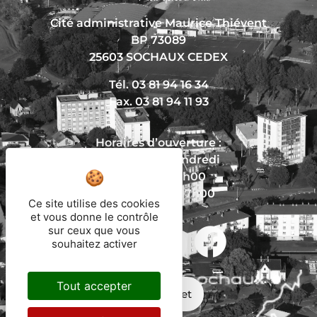
Cité administrative Maurice Thiévent
BP 73089
25603 SOCHAUX CEDEX
Tél. 03 81 94 16 34
Fax. 03 81 94 11 93
Horaires d’ouverture :
Du lundi au vendredi
De 8h30 à 12h00
Et de 13h30 à 17h00
Ce site utilise des cookies
et vous donne le contrôle
sur ceux que vous
souhaitez activer
Nous écrire
Tout accepter
Mon trajet