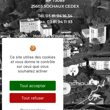
BP 73089
25603 SOCHAUX CEDEX
Tél. 03 81 94 16 34
Fax. 03 81 94 11 93
Horaires d’ouverture :
Du lundi au vendredi
De 8h30 à 12h00
Et de 13h30 à 17h00
Ce site utilise des cookies
et vous donne le contrôle
sur ceux que vous
souhaitez activer
Nous écrire
Tout accepter
Mon trajet
Tout refuser
Protection des données
Mentions légales