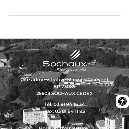
Cité administrative Maurice Thiévent
BP 73089
25603 SOCHAUX CEDEX
Tél. 03 81 94 16 34
Fax. 03 81 94 11 93
Horaires d’ouverture :