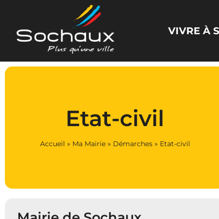
Panneau de gestion des cookies
VIVRE À
Etat-civil
Accueil
»
Ma Mairie
»
Démarches
»
Etat-civil
Mairie de Sochaux