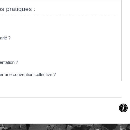
es pratiques :
arié ?
entation ?
uer une convention collective ?