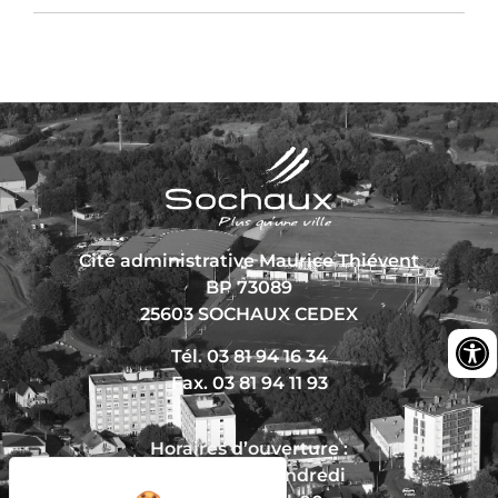
Cité administrative Maurice Thiévent
BP 73089
25603 SOCHAUX CEDEX
Tél. 03 81 94 16 34
Fax. 03 81 94 11 93
Horaires d’ouverture :
Du lundi au vendredi