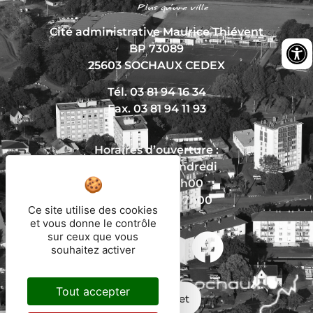
Cité administrative Maurice Thiévent
BP 73089
25603 SOCHAUX CEDEX
Tél. 03 81 94 16 34
Fax. 03 81 94 11 93
Horaires d’ouverture :
Du lundi au vendredi
De 8h30 à 12h00
Et de 13h30 à 17h00
Ce site utilise des cookies
et vous donne le contrôle
sur ceux que vous
Nous écrire
souhaitez activer
Tout accepter
Mon trajet