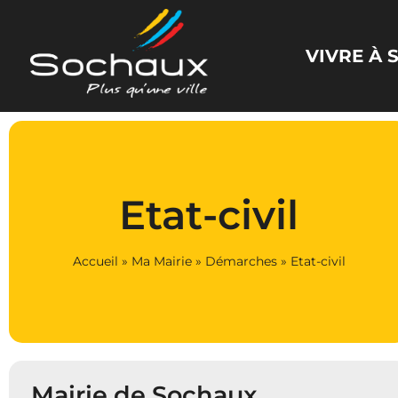
VIVRE À
Etat-civil
Accueil
»
Ma Mairie
»
Démarches
»
Etat-civil
Mairie de Sochaux