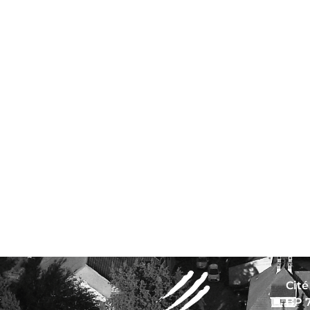
Cité
BP 