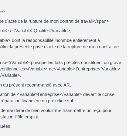
le>
se d'acte de la rupture de mon contrat de travail</span>
le> / <Variable>Qualité</Variable>,
riable> dont la responsabilité incombe entièrement à
ifier la présente prise d'acte de la rupture de mon contrat de
rise</Variable> puisque les faits précités constituent un grave
entionnelles</Variable> de<Variable> l'entreprise</Variable>
/Variable>.
tion du présent recommandé avec AR.
nation de <Variable>l'entreprise</Variable> devant le conseil
réparation financière du préjudice subi.
us demanderai de bien vouloir me transmettre un reçu pour
estation Pôle emploi.
guées.