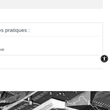
es pratiques :
rié
re :
redi