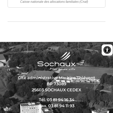
Caisse nationale des allocations familiales (Cnaf)
Cité administrative Maurice Thiévent
BP 73089
25603 SOCHAUX CEDEX
Tél. 03 81 94 16 34
Fax. 03 81 94 11 93