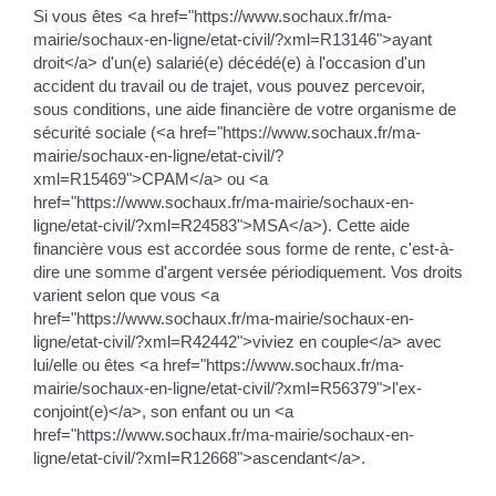
Si vous êtes <a href="https://www.sochaux.fr/ma-
mairie/sochaux-en-ligne/etat-civil/?xml=R13146">ayant
droit</a> d'un(e) salarié(e) décédé(e) à l'occasion d'un
accident du travail ou de trajet, vous pouvez percevoir,
sous conditions, une aide financière de votre organisme de
sécurité sociale (<a href="https://www.sochaux.fr/ma-
mairie/sochaux-en-ligne/etat-civil/?
xml=R15469">CPAM</a> ou <a
href="https://www.sochaux.fr/ma-mairie/sochaux-en-
ligne/etat-civil/?xml=R24583">MSA</a>). Cette aide
financière vous est accordée sous forme de rente, c'est-à-
dire une somme d'argent versée périodiquement. Vos droits
varient selon que vous <a
href="https://www.sochaux.fr/ma-mairie/sochaux-en-
ligne/etat-civil/?xml=R42442">viviez en couple</a> avec
lui/elle ou êtes <a href="https://www.sochaux.fr/ma-
mairie/sochaux-en-ligne/etat-civil/?xml=R56379">l'ex-
conjoint(e)</a>, son enfant ou un <a
href="https://www.sochaux.fr/ma-mairie/sochaux-en-
ligne/etat-civil/?xml=R12668">ascendant</a>.