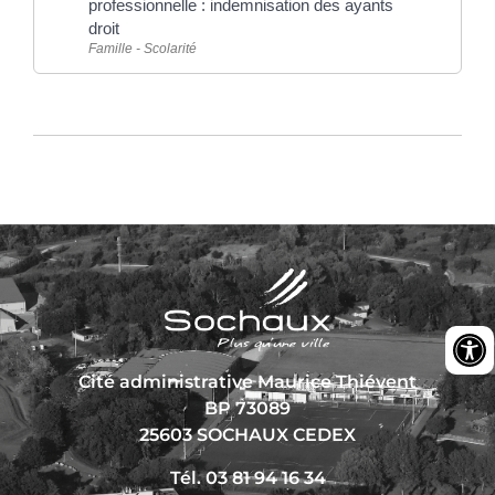
professionnelle : indemnisation des ayants
droit
Famille - Scolarité
Cité administrative Maurice Thiévent
BP 73089
25603 SOCHAUX CEDEX
Tél. 03 81 94 16 34