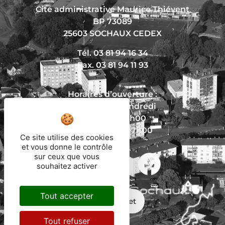
Cité administrative Maurice Thiévent
BP 73089
25603 SOCHAUX CEDEX
Tél. 03 81 94 16 34
Fax. 03 81 94 11 93
Horaires d’ouverture :
Du lundi au vendredi
De 8h30 à 12h00
Et de 13h30 à 17h00
Ce site utilise des cookies
et vous donne le contrôle
sur ceux que vous
souhaitez activer
Nous écrire
Tout accepter
Mon trajet
Tout refuser