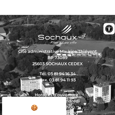
Cité administrative Maurice Thiévent
BP 73089
25603 SOCHAUX CEDEX
Tél. 03 81 94 16 34
Fax. 03 81 94 11 93
Horaires d’ouverture :
Du lundi au vendredi
De 8h30 à 12h00
Et de 13h30 à 17h00