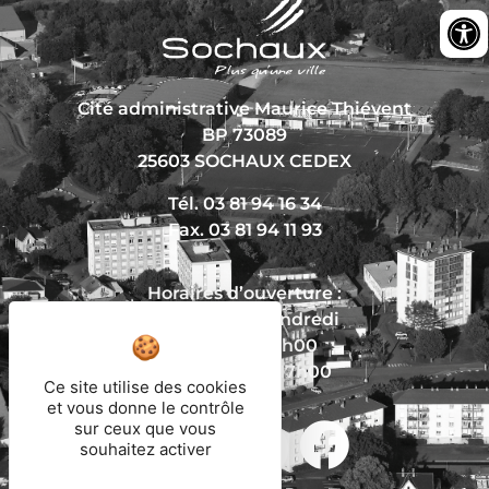
Cité administrative Maurice Thiévent
BP 73089
25603 SOCHAUX CEDEX
Tél. 03 81 94 16 34
Fax. 03 81 94 11 93
Horaires d’ouverture :
Du lundi au vendredi
De 8h30 à 12h00
Et de 13h30 à 17h00
Ce site utilise des cookies
et vous donne le contrôle
sur ceux que vous
souhaitez activer
Nous écrire