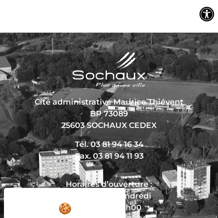
Cité administrative Maurice Thiévent
BP 73089
25603 SOCHAUX CEDEX
Tél. 03 81 94 16 34
Fax. 03 81 94 11 93
Horaires d’ouverture :
Du lundi au vendredi
De 8h30 à 12h00