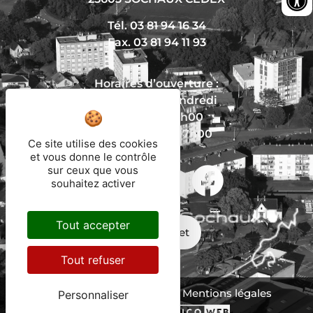
Tél. 03 81 94 16 34
Fax. 03 81 94 11 93
Horaires d’ouverture :
Du lundi au vendredi
De 8h30 à 12h00
Et de 13h30 à 17h00
Ce site utilise des cookies
et vous donne le contrôle
sur ceux que vous
Nous écrire
souhaitez activer
Tout accepter
Mon trajet
Tout refuser
Protection des données
Mentions légales
Personnaliser