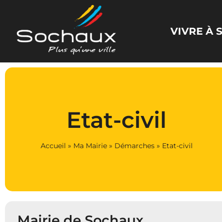
Panneau de gestion des cookies
VIVRE À
Etat-civil
Accueil
»
Ma Mairie
»
Démarches
»
Etat-civil
Mairie de Sochaux