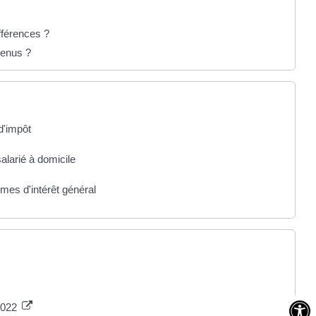
ifférences ?
evenus ?
d'impôt
salarié à domicile
mes d'intérêt général
 2022