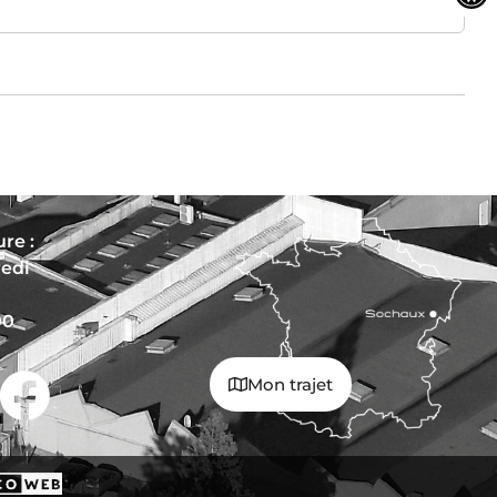
re :
redi
00
Mon trajet