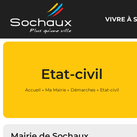
Panneau de gestion des cookies
VIVRE À
Etat-civil
Accueil
»
Ma Mairie
»
Démarches
»
Etat-civil
Mairie de Sochaux