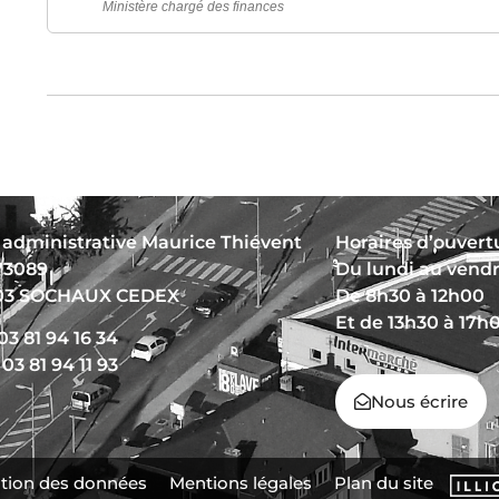
Ministère chargé des finances
 administrative Maurice Thiévent
Horaires d’ouvertu
73089
Du lundi au vend
03 SOCHAUX CEDEX
De 8h30 à 12h00
Et de 13h30 à 17h
 03 81 94 16 34
 03 81 94 11 93
Nous écrire
tion des données
Mentions légales
Plan du site